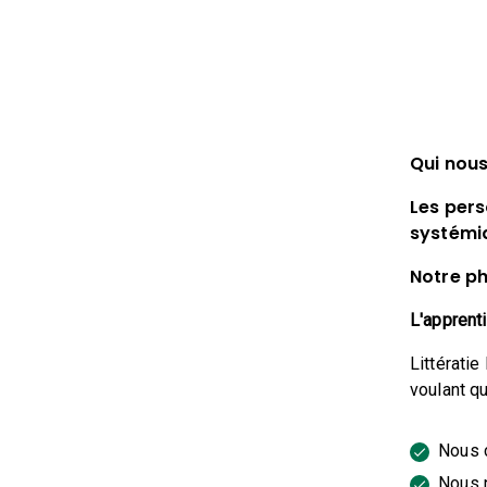
Qui nou
Les per
systémiq
Notre ph
L'apprent
Littérati
voulant q
Nous c
Nous n