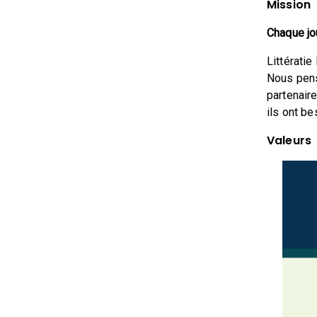
Mission
Chaque jo
Littérati
Nous penso
partenair
ils ont be
Valeurs