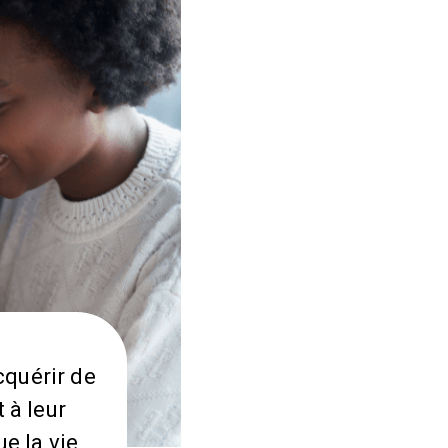
cquérir de
 à leur
e la vie