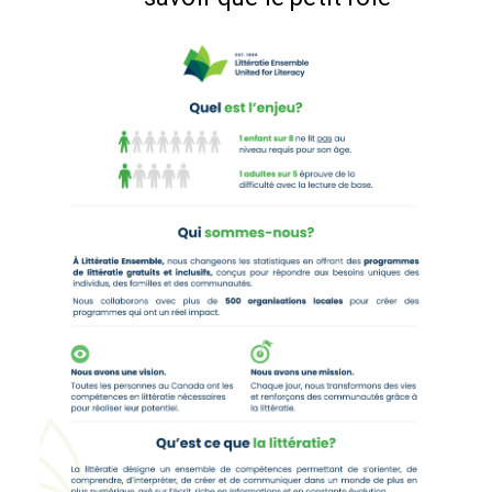
que j'ai joué a peut-être
eu un impact
considérable sur la
communauté
londonienne.
Ornela Kljakic, Tutrice
Bénévole, London