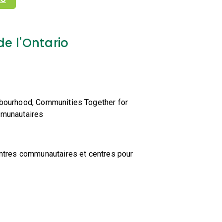
e l'Ontario
hbourhood,
Communities Together for
mmunautaires
entres communautaires et centres pour