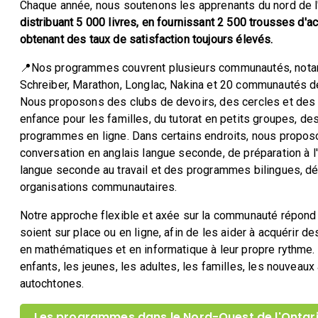
Chaque année, nous soutenons les apprenants du nord de l'
distribuant 5 000 livres, en fournissant 2 500 trousses d'ac
obtenant des taux de satisfaction toujours élevés.
📍Nos programmes couvrent plusieurs communautés, notam
Schreiber, Marathon, Longlac, Nakina et 20 communautés d
Nous proposons des clubs de devoirs, des cercles et des t
enfance pour les familles, du tutorat en petits groupes, de
programmes en ligne. Dans certains endroits, nous prop
conversation en anglais langue seconde, de préparation à l'
langue seconde au travail et des programmes bilingues, d
organisations communautaires.
Notre approche flexible et axée sur la communauté répond 
soient sur place ou en ligne, afin de les aider à acquérir d
en mathématiques et en informatique à leur propre rythme
enfants, les jeunes, les adultes, les familles, les nouveau
autochtones.
Les programmes dans le Nord-Ouest de l'Ontar